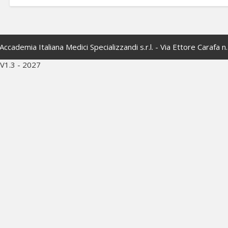
Accademia Italiana Medici Specializzandi s.r.l. - Via Ettore Carafa 
V1.3 - 2027