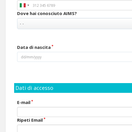
Dove hai conosciuto AIMS?
*
Data di nascita
Dati di accesso
*
E-mail
*
Ripeti Email