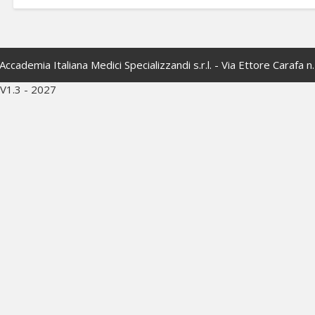
Accademia Italiana Medici Specializzandi s.r.l. - Via Ettore Carafa 
V1.3 - 2027