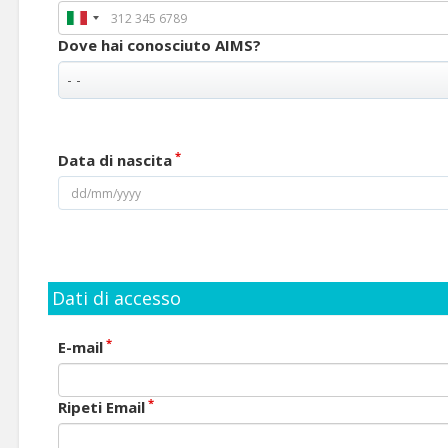
Dove hai conosciuto AIMS?
*
Data di nascita
Dati di accesso
*
E-mail
*
Ripeti Email