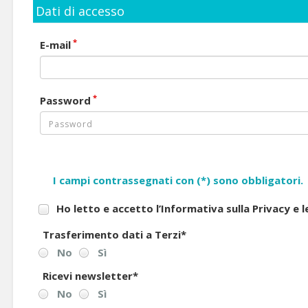
Dati di accesso
*
E-mail
*
Password
I campi contrassegnati con (*) sono obbligatori.
Ho letto e accetto l’Informativa sulla Privacy e 
Trasferimento dati a Terzi
*
No
Sì
Ricevi newsletter
*
No
Sì