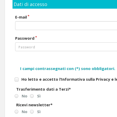
Dati di accesso
*
E-mail
*
Password
I campi contrassegnati con (*) sono obbligatori.
Ho letto e accetto l’Informativa sulla Privacy e 
Trasferimento dati a Terzi
*
No
Sì
Ricevi newsletter
*
No
Sì