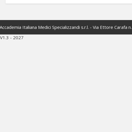
Accademia Italiana Medici Specializzandi s.r.l. - Via Ettore Carafa 
V1.3 - 2027