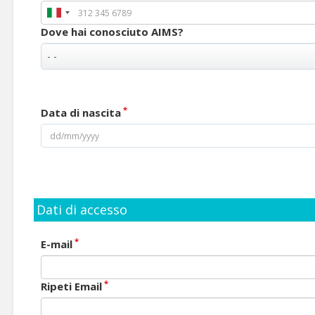
Dove hai conosciuto AIMS?
*
Data di nascita
Dati di accesso
*
E-mail
*
Ripeti Email