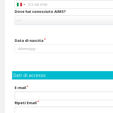
Dove hai conosciuto AIMS?
*
Data di nascita
Dati di accesso
*
E-mail
*
Ripeti Email