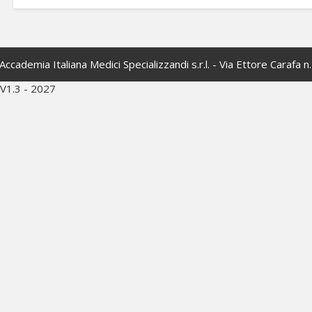
Accademia Italiana Medici Specializzandi s.r.l. - Via Ettore Carafa 
V1.3 - 2027