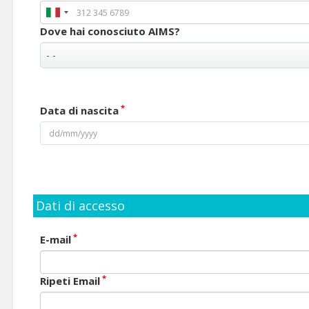
Dove hai conosciuto AIMS?
*
Data di nascita
Dati di accesso
*
E-mail
*
Ripeti Email