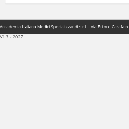
Accademia Italiana Medici Specializzandi s.r.l. - Via Ettore Carafa 
V1.3 - 2027